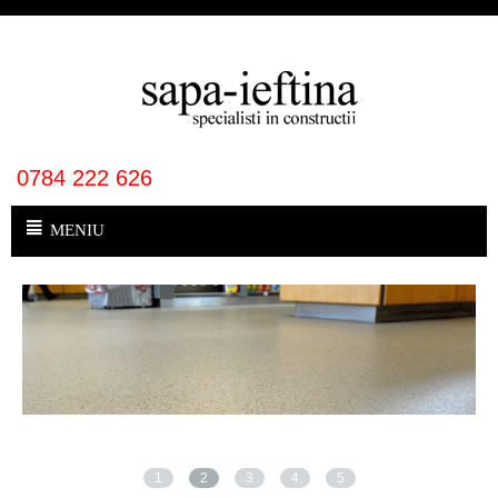
0784 222 626
MENIU
1
2
3
4
5