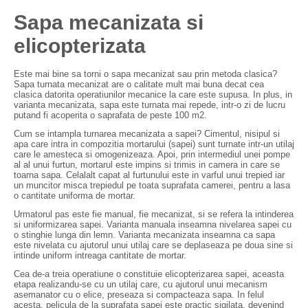
Sapa mecanizata si
elicopterizata
Este mai bine sa torni o sapa mecanizat sau prin metoda clasica?
Sapa turnata mecanizat are o calitate mult mai buna decat cea
clasica datorita operatiunilor mecanice la care este supusa. In plus, in
varianta mecanizata, sapa este turnata mai repede, intr-o zi de lucru
putand fi acoperita o saprafata de peste 100 m2.
Cum se intampla turnarea mecanizata a sapei? Cimentul, nisipul si
apa care intra in compozitia mortarului (sapei) sunt turnate intr-un utilaj
care le amesteca si omogenizeaza. Apoi, prin intermediul unei pompe
al al unui furtun, mortarul este impins si trimis in camera in care se
toarna sapa. Celalalt capat al furtunului este in varful unui trepied iar
un muncitor misca trepiedul pe toata suprafata camerei, pentru a lasa
o cantitate uniforma de mortar.
Urmatorul pas este fie manual, fie mecanizat, si se refera la intinderea
si uniformizarea sapei. Varianta manuala inseamna nivelarea sapei cu
o stinghie lunga din lemn. Varianta mecanizata inseamna ca sapa
este nivelata cu ajutorul unui utilaj care se deplaseaza pe doua sine si
intinde uniform intreaga cantitate de mortar.
Cea de-a treia operatiune o constituie elicopterizarea sapei, aceasta
etapa realizandu-se cu un utilaj care, cu ajutorul unui mecanism
asemanator cu o elice, preseaza si compacteaza sapa. In felul
acesta, pelicula de la suprafata sapei este practic sigilata, devenind